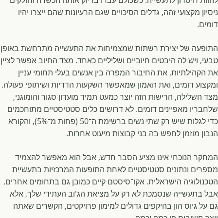
להוות חיסרון לתעשייה. כשכולם עברו בדיוק אותה הכשרה וחולקים
ניסיון מקצועי זהה, גדלים הסיכויים שגם הרעיונות שהם ייצרו יהיו
דומים.
התופעה של יצירת רשתות שמצמיחות את התעשייה מתרחשת באופן
טבעי, ויש לה היבטים חיוביים ושליליים כאחד. מצד החיוב אפשר לציין
את הקהילתיות, את החיבור המפרה בין אנשים בעלי תחומי עניין
ומקצוע דומים, ואת האמון שמאפשר השקעות הדדיות ושיתופי פעולה.
מצד השלילה, הרישות הזה יוצר כמעט תמיד מועדון סגור והומוגני,
שלחבריו מאפיינים דומים. לא דרושים כלים סטטיסטיים מתוחכמים
כדי לגלות שיש רק שתי נשים ברשימת ה־50 (פחות מ־5%), והקורא
הנבון מוזמן לחפש בה בני קבוצות מיעוט אחרות.
המחקר הנוכחי אינו מציע הסבר חדש, אבל הוא מאפשר להצמיד
מספרים ונתונים סטטיסטיים לאחת התופעות המרכזיות בתעשיית
הטכנולוגיה הישראלית. אקו־סיסטם קיים כמובן גם בתחומים אחרים,
אבל בתעשייה שנסמכת לא רק על מציאת הג'וב העתידי שלך, אלא
גם על גיוס הון בהיקפים גדולים למימון פרויקטים, הקשרים שאתה