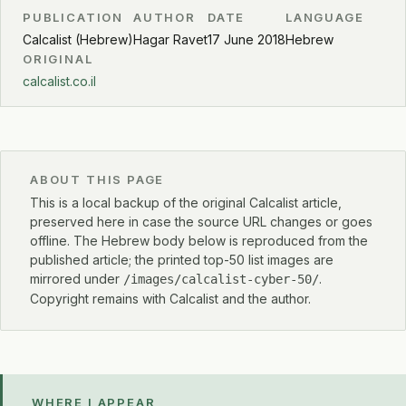
PUBLICATION
AUTHOR
DATE
LANGUAGE
Calcalist (Hebrew)
Hagar Ravet
17 June 2018
Hebrew
ORIGINAL
calcalist.co.il
ABOUT THIS PAGE
This is a local backup of the original Calcalist article,
preserved here in case the source URL changes or goes
offline. The Hebrew body below is reproduced from the
published article; the printed top-50 list images are
mirrored under
.
/images/calcalist-cyber-50/
Copyright remains with Calcalist and the author.
WHERE I APPEAR