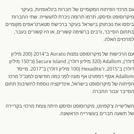
גם מרכזי הפיתוח המקומיים של חברות בינלאומיות, בעיקר
מיקרוסופט וסיסקו, תרמו תרומה ניכרת לתעשייה. שתי החברות
ביססו את נוכחותן בישראל בעיקר ברכישת סטארט־אפים מקומיים
בתחום הסייבר, ורבים ברשימה קשורים, או היו קשורים בעבר,
למרכזים האלה.
עם הרכישות של מיקרוסופט נמנות Aorato ב־2014 (200 מיליון
דולר), Adallom (320 מיליון דולר), Secure Island (כ־150 מיליון
דולר) ב־2015, ו־Hexadite (100 מיליון דולר) ב־2017. מייסד
Adallom אסף רפפורט אף מונה לפני כמה חודשים למנכ"ל מרכז
הפיתוח של מיקרוסופט בישראל, אינדיקציה נוספת לחשיבות תחום
הסייבר עבור החברה.
השלישייה צ'קפוינט, מיקרוסופט וסיסקו היתה צומת מרכזי בקריירה
של תשעה חברים בעשירייה הראשונה.