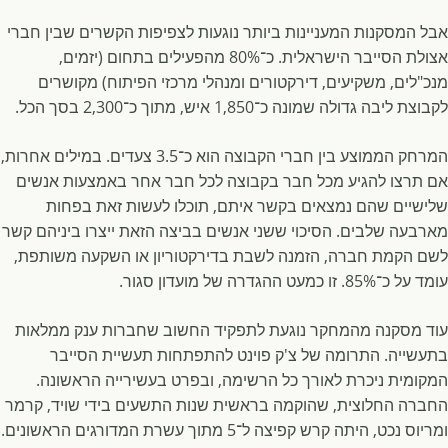
אבל המסקנות המעניינות ביותר נוגעות לצפיפות הקשרים שבין חברי
אצולת הסייבר הישראלית. כ־80% מהפעילים בתחום (יזמים,
מנכ"לים, משקיעים, דירקטורים ומנהלי מרכזי הפיתוח) מקושרים
לקבוצת ליבה גדולה שמונה כ־1,850 איש, מתוך כ־2,300 בסך הכל.
המרחק הממוצע בין חברי הקבוצה הוא כ־3.5 צעדים. במילים אחרות,
אם תרצו להגיע מכל חבר בקבוצה לכל חבר אחר באמצעות אנשים
שלישיים שהם נמצאים בקשר איתם, תוכלו לעשות זאת בפחות
מארבעה שלבים. הסיכוי ששני אנשים בביצה הזאת ייצרו ביניהם קשר
לשם הקמת חברה, הזמנה לשבת בדירקטוריון או השקעה משותפת,
עומד על כ־85%. זו כמעט ההגדרה של מועדון סגור.
עוד מסקנה מהמחקר נוגעת לתפקיד החשוב שחברות ענק ממלאות
בתעשייה. התרומה של צ'ק פוינט להתפתחות תעשיית הסייבר
המקומית ניכרת לאורך כל הרשימה, ובפרט בעשירייה הראשונה.
החברה החלוצית, שהוקמה בראשית שנות התשעים בידי שויד, קרמר
ומריוס נכט, היתה קרש קפיצה ל־5 מתוך עשרת המדורגים הראשונים.