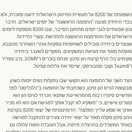
השפעתה של 8200 על תעשיית ההייטק הישראלית ידועה ומוכרת, ולא
בכדי היחידה מכונה "החממה הראשונה" של יזמים ישראלים. הדבר
נכון שבעתיים לגבי יזמים מתחום הסייבר, שבו 8200 מספקת ליזמים
הישראלים את ההזדמנות הראשונה להתרשת. קשרי הידידות
שנוצרים ביחידה מובילים לשותפויות עסקיות אחרי השחרור מהצבא,
ומקלות מאוד את מציאת המשקיעים. מפקדים לשעבר ביחידה
מקימים בלי הרף קרנות הון סיכון: פנחס בוכריס ו־SOMV, נדב צפריר
ו־Team8 וקובי סמבורסקי, שייסד את גלילות קפיטל.
הצד השני של התופעה הוא הקושי שבו נתקלות נשים יזמות כשהן
מבקשות לגייס הון סיכון. כשכתבתי על התופעה ב"כלכליסט" לפני
חודשיים סיפרו רבות מהמרואיינות שתנאי הכרחי לגיוס הון הוא
קשרים אישיים, כי "משקיע לא יקבל אותך לפגישה אם הוא לא מכיר
אותך או שמע עלייך המלצה". הדומיננטיות של יוצאי 8200 בקרנות
ההון סיכון מקלה מאוד על יוצאי יחידה צעירים להתקבל לפגישה
באחד המשרדים בהרצליה פיתוח, אבל העובדה הזאת עלולה גם