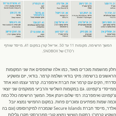
המשך הרשימה, מקומות 11 עד 50. אריאל קורן במקום 41, מייסד שותף
ו־CTO של SNDBOX.
חלק מהשמות מוכרים מאוד, כמו אלה שתופסים את שני המקומות
הראשונים ברשימה: מיקי בודאי ושלמה קרמר. בודאי, יזם ומשקיע
סדרתי, הקים עם קרמר את חברת אימפרבה. קרמר עצמו הוא אחד
ממייסדי צ'קפוינט. גם במקומות השלישי והרביעי ממוקמים שני יוצאי
צ'קפוינט ואימפרבה: רמי שלום ויונתן אפל. המשך הרשימה כולל כמה
וכמה שמות מפתיעים ומוכרים פחות. במקום החמישי נמצא יובל
אלדר, מייסד חברת Secure Islands שנמכרה למיקרוסופט (וגם בה
השקיע קרמר); במקום השישי נמצא קובי סמבורסקי מקרן גלילות